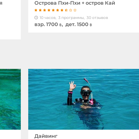
я
Острова Пхи-Пхи + остров Кай
10 часов,
3 программы,
30 отзывов
взр.
1700
, дет. 1500
฿
฿
Дайвинг