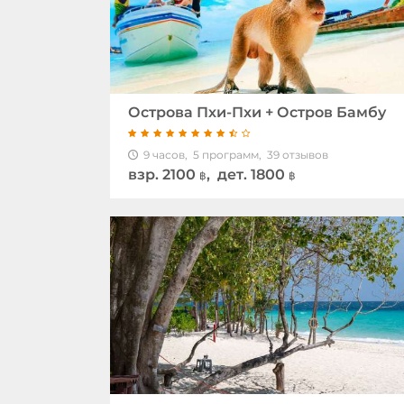
Острова Пхи-Пхи + Остров Бамбу
9 часов,
5 программ,
39 отзывов
взр.
2100
, дет. 1800
฿
฿