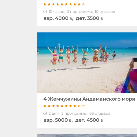
10 часов,
3 программы,
10 отзывов
взр.
4000
, дет. 3500
฿
฿
4 Жемчужины Андаманского моря
2 дня,
3 программы,
85 отзывов
взр.
5000
, дет. 4500
฿
฿