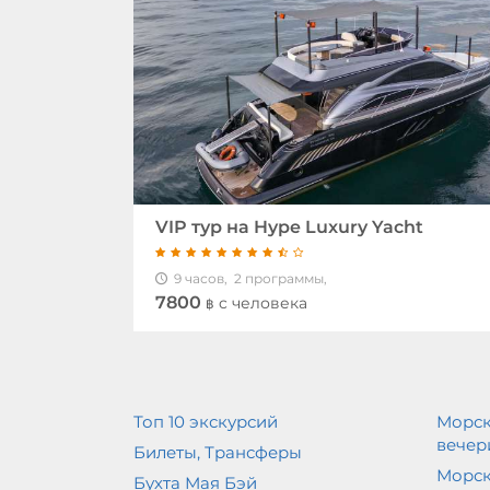
VIP тур на Hype Luxury Yacht
9 часов,
2 программы,
7800
c человека
฿
Топ 10 экскурсий
Морск
вечер
Билеты, Трансферы
Морск
Бухта Мая Бэй