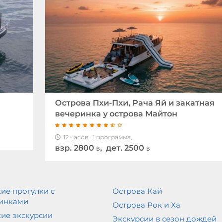
Острова Пхи-Пхи, Рача Яй и закатная
вечеринка у острова Майтон
12 часов,
1 программа,
взр.
2800
, дет. 2500
฿
฿
ие прогулки с
Острова Кай
инками
Острова Рок и Ха
ие экскурсии
Экскурсии в сезон дождей