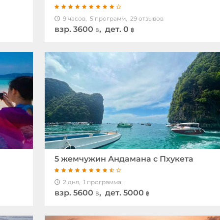
9 часов,
5 программ,
29 отзывов
взр.
3600
, дет. 0
฿
฿
5 жемчужин Андамана с Пхукета
2 дня,
1 программа,
взр.
5600
, дет. 5000
฿
฿