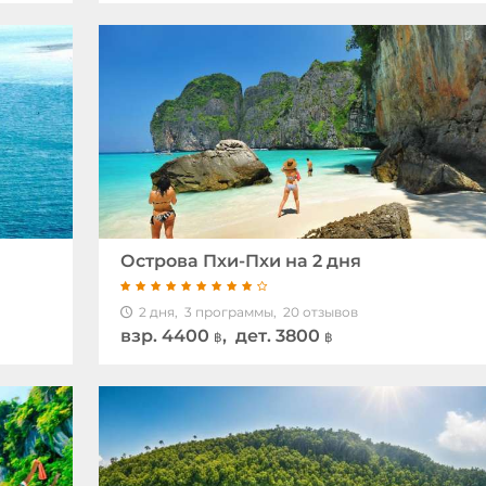
Острова Пхи-Пхи на 2 дня
2 дня,
3 программы,
20 отзывов
взр.
4400
, дет. 3800
฿
฿