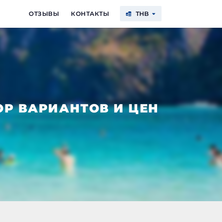
ОТЗЫВЫ
КОНТАКТЫ
THB
$
€
฿
₽
USD
EUR
THB
RUB
ОР ВАРИАНТОВ И ЦЕН