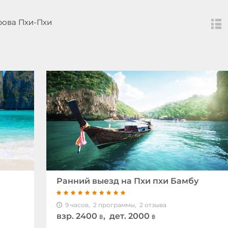
рова Пхи-Пхи
Ранний выезд на Пхи пхи Бамбу
9 часов,
2 программы,
2 отзыва
взр.
2400
, дет. 2000
฿
฿