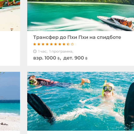
Трансфер до Пхи Пхи на спидботе
1 час,
1 программа,
взр.
1000
, дет. 900
฿
฿