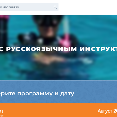
о названию...
САМУИ
Fast Track
Рыбалка
Такси с аэропорта
Билеты на острова
Арендовать Яхту на
Спа Салоны
 С РУССКОЯЗЫЧНЫМ ИНСТРУ
Пхукете
Шоппинг на Пхукете
ерите программу и дату
Август 2
0
฿
чел.