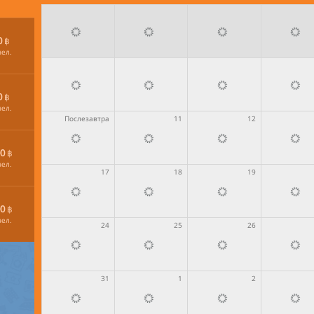
0
฿
чел.
0
฿
чел.
Послезавтра
11
12
0
฿
чел.
17
18
19
0
฿
чел.
24
25
26
31
1
2