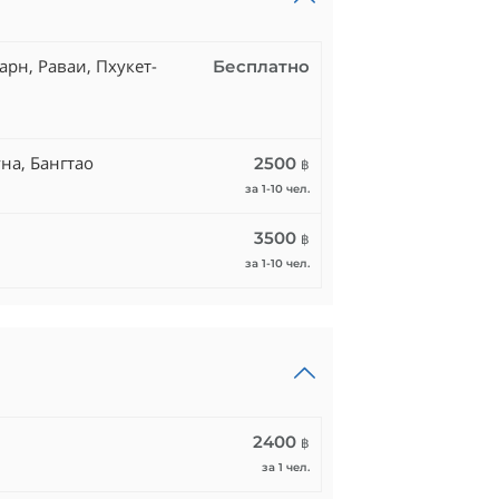
арн, Раваи, Пхукет-
Бесплатно
на, Бангтао
2500
฿
за 1-10 чел.
3500
฿
за 1-10 чел.
2400
฿
за 1 чел.