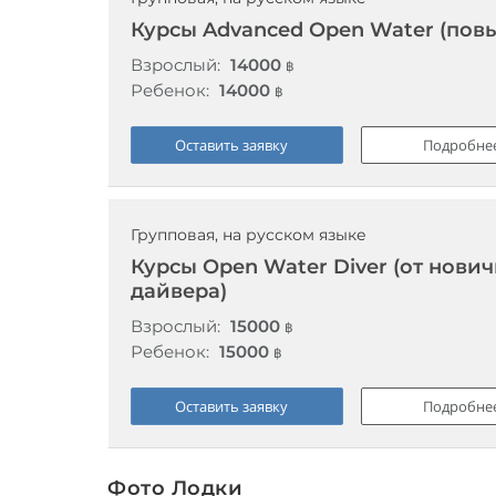
Курсы Advanced Open Water (пов
Взрослый:
14000
฿
Ребенок:
14000
฿
Оставить заявку
Подробне
Групповая, на русском языке
Курсы Open Water Diver (от нови
дайвера)
Взрослый:
15000
฿
Ребенок:
15000
฿
Оставить заявку
Подробне
Фото Лодки