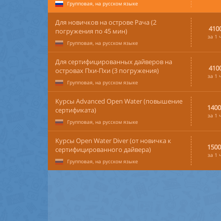
Групповая, на русском языке
Для новичков на острове Рача (2
410
погружения по 45 мин)
за 1 
Групповая, на русском языке
Для сертифицированных дайверов на
410
островах Пхи-Пхи (3 погружения)
за 1 
Групповая, на русском языке
Курсы Advanced Open Water (повышение
1400
сертификата)
за 1 
Групповая, на русском языке
Курсы Open Water Diver (от новичка к
1500
сертифицированного дайвера)
за 1 
Групповая, на русском языке