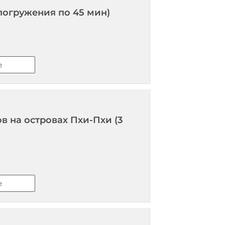
 погружения по 45 мин)
е
 на островах Пхи-Пхи (3
е