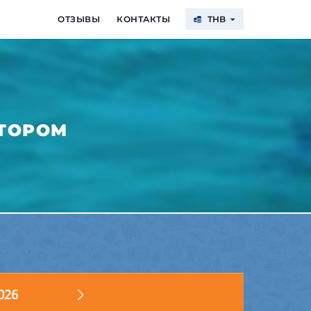
ОТЗЫВЫ
КОНТАКТЫ
THB
$
€
฿
₽
USD
EUR
THB
RUB
КТОРОМ
026