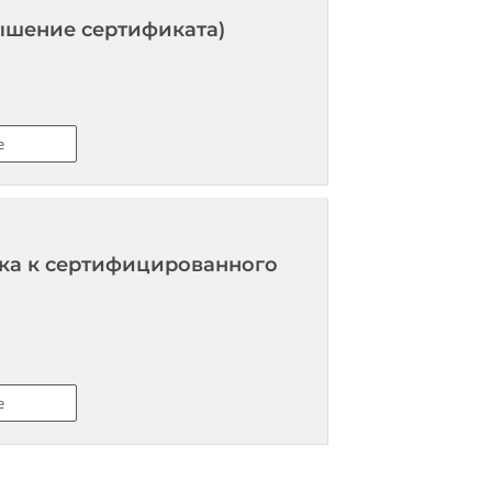
ышение сертификата)
е
чка к сертифицированного
е