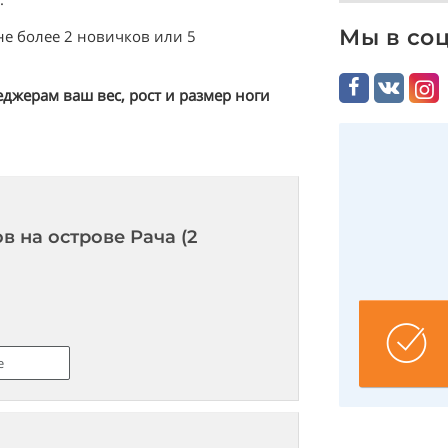
Мы в со
не более 2 новичков или 5
джерам ваш вес, рост и размер ноги
 на острове Рача (2
е