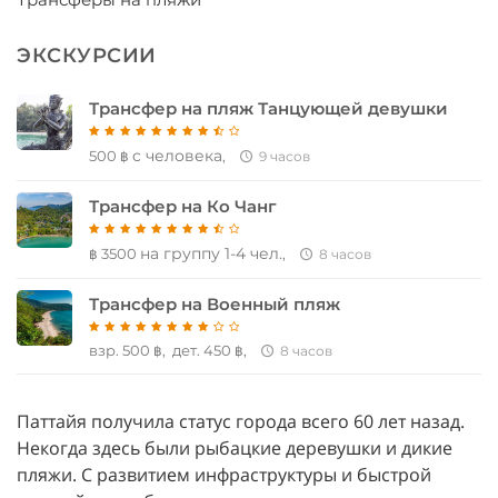
ЭКСКУРСИИ
Трансфер на пляж Танцующей девушки
c человека
500
,
฿
9 часов
Трансфер на Ко Чанг
на группу 1-4 чел.
3500
,
฿
8 часов
Трансфер на Военный пляж
взр.
500
, дет. 450
,
฿
฿
8 часов
Паттайя получила статус города всего 60 лет назад.
Некогда здесь были рыбацкие деревушки и дикие
пляжи. С развитием инфраструктуры и быстрой