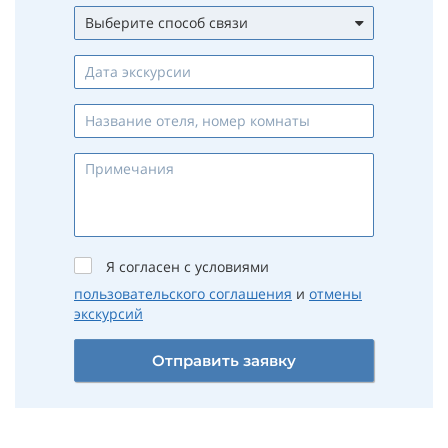
Выберите способ связи
Whatsapp
Viber
Telegram
Max
Телефон
Email
Я согласен с условиями
пользовательского соглашения
и
отмены
экскурсий
Отправить заявку