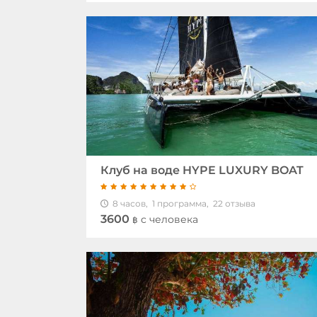
Клуб на воде HYPE LUXURY BOAT
8 часов,
1 программа,
22 отзыва
3600
c человека
฿