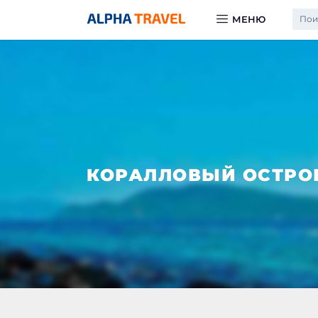
МЕНЮ
Пои
ПХУКЕТ
ПАТТА
Все экскурсии
На слонах
Обзорные экскурси
Морские экскурсии
Сухопутные экскур
КОРАЛЛОВЫЙ ОСТРОВ
Не выезжая с остро
Активные экскурси
Вечерние шоу
Соседние страны
Дайвинг