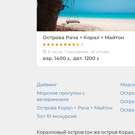
Острова Рача + Корал + Майтон
8 часов,
1 программа,
42 отзыва
взр.
1400
, дет. 1200
฿
฿
Дайвинг
Морск
Морские прогулки с
Остро
вечеринками
Остро
Острова Корал + Рача + Майтон
Остро
Топ 10 экскурсий
Коралловый остров (он же остров Корал, 