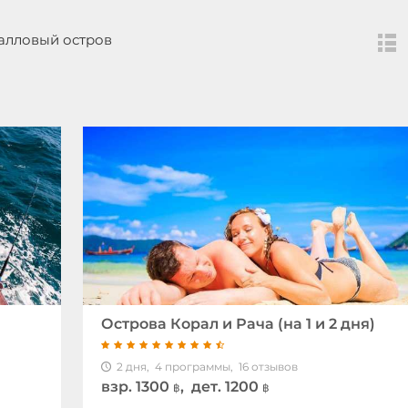
алловый остров
Острова Корал и Рача (на 1 и 2 дня)
2 дня,
4 программы,
16 отзывов
взр.
1300
, дет. 1200
฿
฿