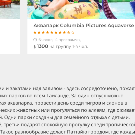
Аквапарк Columbia Pictures Aquaverse
6 часов,
4 программы,
1300
на группу 1-4 чел.
฿
и и закатами над заливом - здесь сосредоточено, пожал
их парков во всём Таиланде. За один отпуск можно
ах аквапарка, провести день среди тигров и слонов в
ических животных или прогуляться по аллеям, где оживае
. Одни парки созданы для семейного отдыха с детьми,
, третьи подарят спокойную прогулку среди тропическо
 Такое разнообразие делает Паттайю городом, где кажд