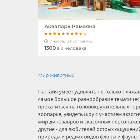
Аквапарк Рамаяна
7 часов,
3 программы,
1300
c человека
฿
Мир животных
Паттайя умеет удивлять не только пляжам
самое большое разнообразие тематическ
прокатиться на головокружительных горк
зоопарке, увидеть шоу с участием экзот
мир динозавров и сказочных персонажей
другие - для любителей острых ощущений
природы и редких видов флоры и фауны.