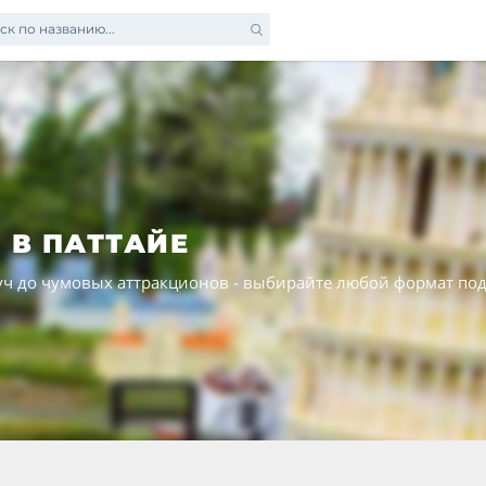
ск по названию...
ЙЯ
САМУИ
и
 В ПАТТАЙЕ
Нуч до чумовых аттракционов - выбирайте любой формат по