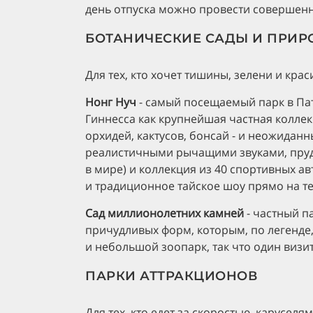
день отпуска можно провести совершенн
БОТАНИЧЕСКИЕ САДЫ И ПРИР
Для тех, кто хочет тишины, зелени и кра
Нонг Нуч
- самый посещаемый парк в Патт
Гиннесса как крупнейшая частная колле
орхидей, кактусов, бонсай - и неожиданн
реалистичными рычащими звуками, пруд
в мире) и коллекция из 40 спортивных а
и традиционное тайское шоу прямо на т
Сад миллионолетних камней
- частный п
причудливых форм, которым, по легенде,
и небольшой зоопарк, так что один визит
ПАРКИ АТТРАКЦИОНОВ
Для тех, кто едет за скоростью, каруселя