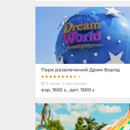
Парк развлечений Дрим Ворлд
11 часов,
3 программы,
взр.
1650
, дет. 1500
฿
฿