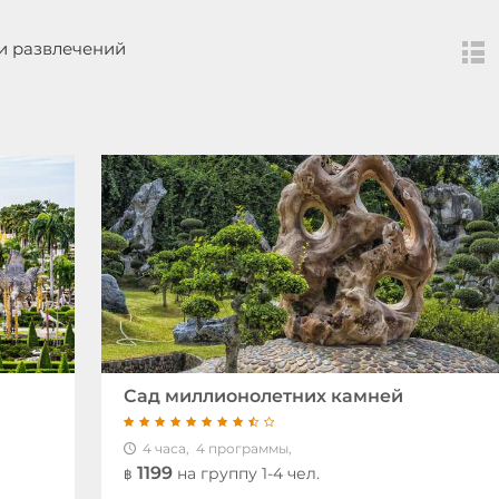
и развлечений
Сад миллионолетних камней
4 часа,
4 программы,
1199
на группу 1-4 чел.
฿