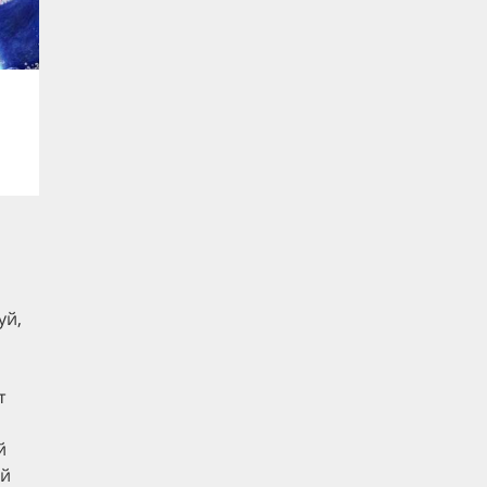
уй,
т
й
ый