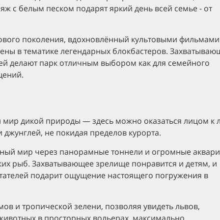
яж с белым песком подарят яркий день всей семье - от
нового поколения, вдохновлённый культовыми фильмами
лены в тематике легендарных блокбастеров. Захватываю
тей делают парк отличным выбором как для семейного
щений.
й мир дикой природы — здесь можно оказаться лицом к 
и джунглей, не покидая пределов курорта.
дный мир через панорамные тоннели и огромные аквар
ких рыб. Захватывающее зрелище понравится и детям, и
итателей подарит ощущение настоящего погружения в
мов и тропической зелени, позволяя увидеть львов,
 животных в просторных вольерах, максимально