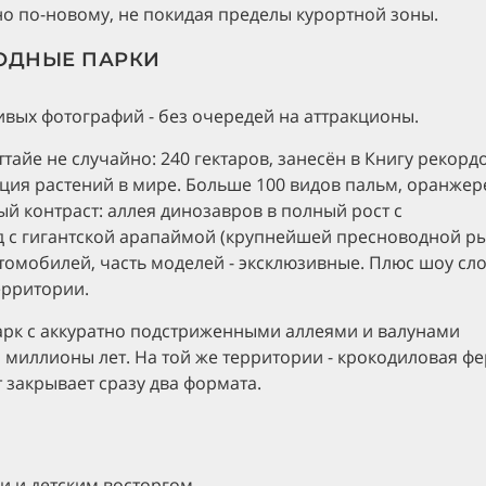
о по-новому, не покидая пределы курортной зоны.
ОДНЫЕ ПАРКИ
сивых фотографий - без очередей на аттракционы.
айе не случайно: 240 гектаров, занесён в Книгу рекорд
кция растений в мире. Больше 100 видов пальм, оранжер
ый контраст: аллея динозавров в полный рост с
 с гигантской арапаймой (крупнейшей пресноводной р
втомобилей, часть моделей - эксклюзивные. Плюс шоу сл
ерритории.
арк с аккуратно подстриженными аллеями и валунами
 миллионы лет. На той же территории - крокодиловая ф
 закрывает сразу два формата.
ми и детским восторгом.