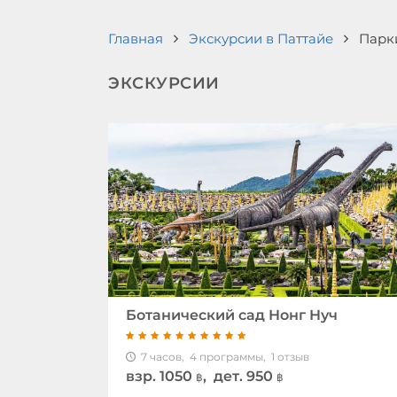
Главная
Экскурсии в Паттайе
Парк
ЭКСКУРСИИ
Ботанический сад Нонг Нуч
7 часов,
4 программы,
1 отзыв
взр.
1050
, дет. 950
฿
฿