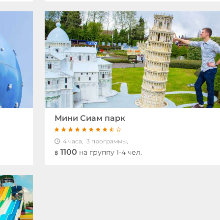
Мини Сиам парк
4 часа,
3 программы,
1100
на группу 1-4 чел.
฿