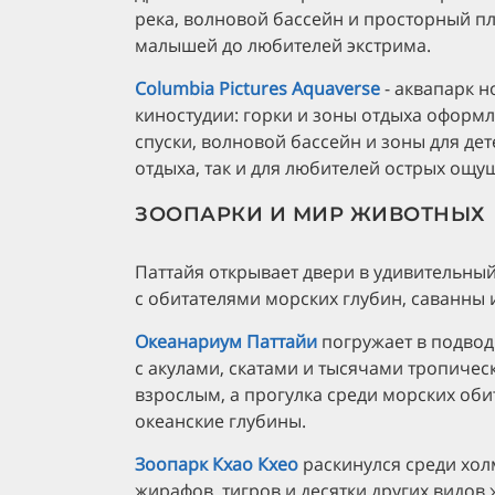
река, волновой бассейн и просторный пл
малышей до любителей экстрима.
Columbia Pictures Aquaverse
- аквапарк 
киностудии: горки и зоны отдыха оформ
спуски, волновой бассейн и зоны для де
отдыха, так и для любителей острых ощу
ЗООПАРКИ И МИР ЖИВОТНЫХ
Паттайя открывает двери в удивительны
с обитателями морских глубин, саванны 
Океанариум Паттайи
погружает в подво
с акулами, скатами и тысячами тропичес
взрослым, а прогулка среди морских об
океанские глубины.
Зоопарк Кхао Кхео
раскинулся среди хол
жирафов, тигров и десятки других видов