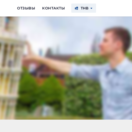
ОТЗЫВЫ
КОНТАКТЫ
THB
$
€
฿
₽
USD
EUR
THB
RUB
д