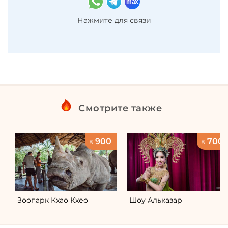
Нажмите для связи
Смотрите также
900
700
฿
฿
Зоопарк Кхао Кхео
Шоу Альказар