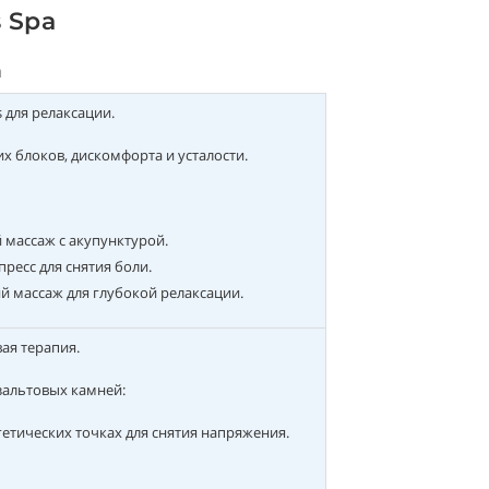
 Spa
а
s для релаксации.
х блоков, дискомфорта и усталости.
 массаж с акупунктурой.
ресс для снятия боли.
й массаж для глубокой релаксации.
ая терапия.
зальтовых камней:
етических точках для снятия напряжения.