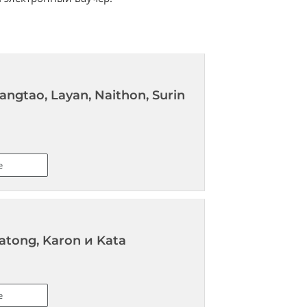
gtao, Layan, Naithon, Surin
е
tong, Karon и Kata
е