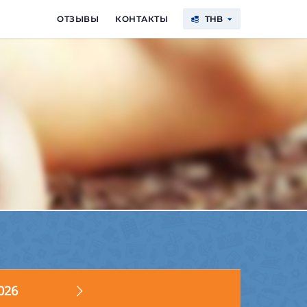
ОТЗЫВЫ
КОНТАКТЫ
THB
$
€
฿
₽
USD
EUR
THB
RUB
026