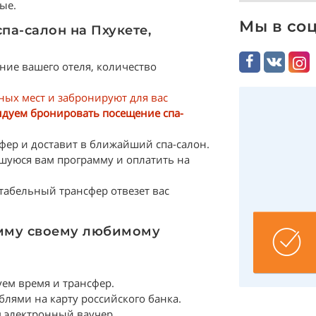
ые.
Мы в со
па-салон на Пхукете,
ание вашего отеля, количество
ых мест и забронируют для вас
ндуем бронировать посещение спа-
фер и доставит в ближайший спа-салон.
шуюся вам программу и оплатить на
табельный трансфер отвезет вас
амму своему любимому
ем время и трансфер.
лями на карту российского банка.
 электронный ваучер.