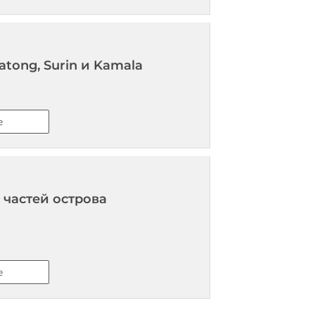
tong, Surin и Kamala
е
 частей острова
е