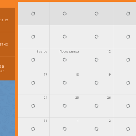
атно
атно
Завтра
Послезавтра
12
0
฿
чел.
17
18
19
24
25
26
31
1
2