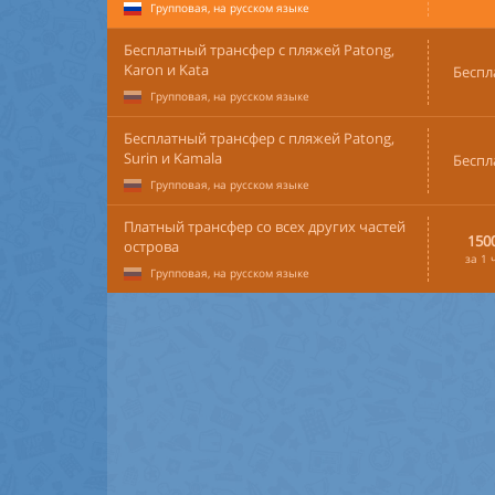
Групповая, на русском языке
Бесплатный трансфер с пляжей Patong,
Karon и Kata
Беспл
Групповая, на русском языке
Бесплатный трансфер с пляжей Patong,
Surin и Kamala
Беспл
Групповая, на русском языке
Платный трансфер со всех других частей
150
острова
за 1 
Групповая, на русском языке