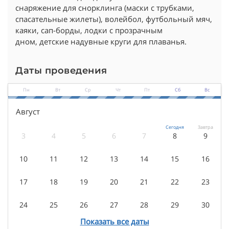
снаряжение для снорклинга (маски с трубками,
спасательные жилеты), волейбол, футбольный мяч,
каяки, сап-борды, лодки с прозрачным
дном, детские надувные круги для плаванья.
Даты проведения
Пн
Вт
Ср
Чт
Пт
Сб
Вс
Август
Сегодня
Завтра
3
4
5
6
7
8
9
10
11
12
13
14
15
16
17
18
19
20
21
22
23
24
25
26
27
28
29
30
Показать все даты
31