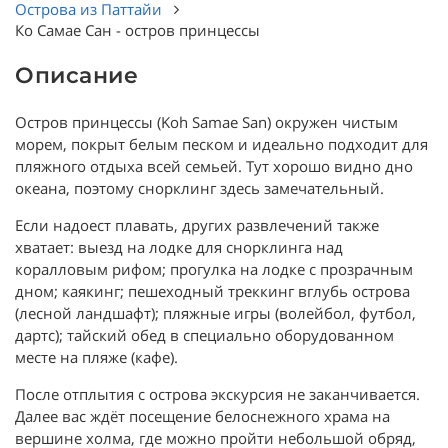
Острова из Паттайи
Ко Самае Сан - остров принцессы
Описание
Остров принцессы (Koh Samae San) окружен чистым
морем, покрыт белым песком и идеально подходит для
пляжного отдыха всей семьей. Тут хорошо видно дно
океана, поэтому снорклинг здесь замечательный.
Если надоест плавать, других развлечений также
хватает: выезд на лодке для снорклинга над
коралловым рифом; прогулка на лодке с прозрачным
дном; каякинг; пешеходный треккинг вглубь острова
(лесной ландшафт); пляжные игры (волейбол, футбол,
дартс); тайский обед в специально оборудованном
месте на пляже (кафе).
После отплытия с острова экскурсия не заканчивается.
Далее вас ждёт посещение белоснежного храма на
вершине холма, где можно пройти небольшой обряд,