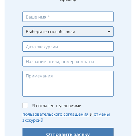
Выберите способ связи
Whatsapp
Viber
Telegram
Max
Телефон
Email
Я согласен с условиями
пользовательского соглашения
и
отмены
экскурсий
Отправить заявку