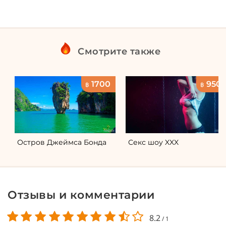
Смотрите также
1700
950
฿
฿
Остров Джеймса Бонда
Секс шоу XXX
Отзывы и комментарии
8.2
/
1