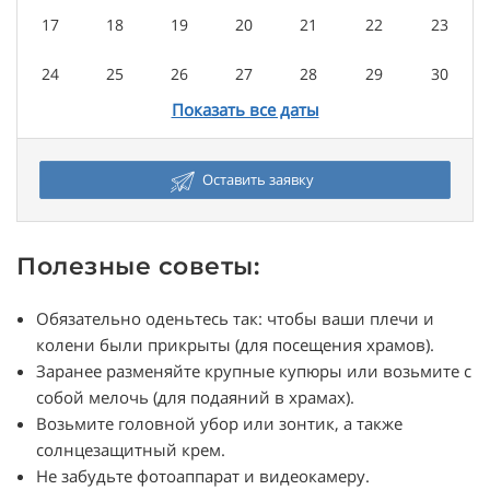
17
18
19
20
21
22
23
24
25
26
27
28
29
30
Показать все даты
31
Сентябрь
Оставить заявку
1
2
3
4
5
6
Полезные советы:
7
8
9
10
11
12
13
Обязательно оденьтесь так: чтобы ваши плечи и
14
15
16
17
18
19
20
колени были прикрыты (для посещения храмов).
Заранее разменяйте крупные купюры или возьмите с
21
22
23
24
25
26
27
собой мелочь (для подаяний в храмах).
Возьмите головной убор или зонтик, а также
28
29
30
солнцезащитный крем.
Не забудьте фотоаппарат и видеокамеру.
Октябрь