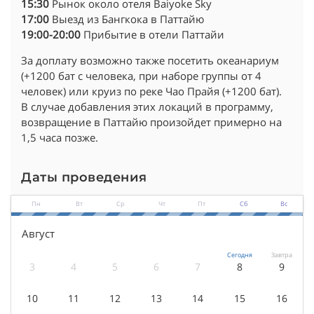
15:30
Рынок около отеля Baiyoke Sky
17:00
Выезд из Бангкока в Паттайю
19:00-20:00
Прибытие в отели Паттайи
За доплату возможно также посетить океанариум
(+1200 бат с человека, при наборе группы от 4
человек) или круиз по реке Чао Прайя (+1200 бат).
В случае добавления этих локаций в программу,
возвращение в Паттайю произойдет примерно на
1,5 часа позже.
Даты проведения
Пн
Вт
Ср
Чт
Пт
Сб
Вс
Август
Сегодня
Завтра
3
4
5
6
7
8
9
10
11
12
13
14
15
16