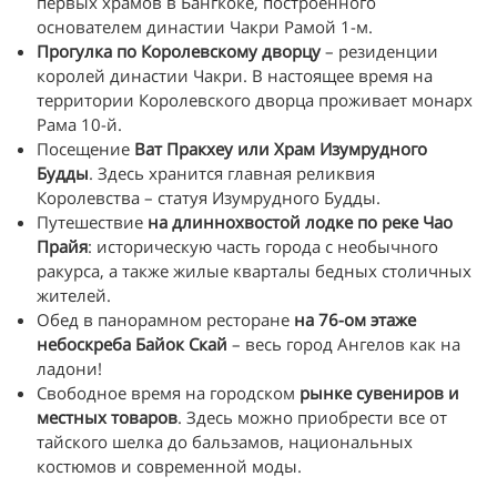
первых храмов в Бангкоке, построенного
основателем династии Чакри Рамой 1-м.
Прогулка по Королевскому дворцу
– резиденции
королей династии Чакри. В настоящее время на
территории Королевского дворца проживает монарх
Рама 10-й.
Посещение
Ват Пракхеу или Храм Изумрудного
Будды
. Здесь хранится главная реликвия
Королевства – статуя Изумрудного Будды.
Путешествие
на длиннохвостой лодке по реке Чао
Прайя
: историческую часть города с необычного
ракурса, а также жилые кварталы бедных столичных
жителей.
Обед в панорамном ресторане
на 76-ом этаже
небоскреба Байок Скай
– весь город Ангелов как на
ладони!
Свободное время на городском
рынке сувениров и
местных товаров
. Здесь можно приобрести все от
тайского шелка до бальзамов, национальных
костюмов и современной моды.